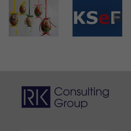
ostatni
Życzenia
moment
Wielkanocne
na
przygotowan
firmy