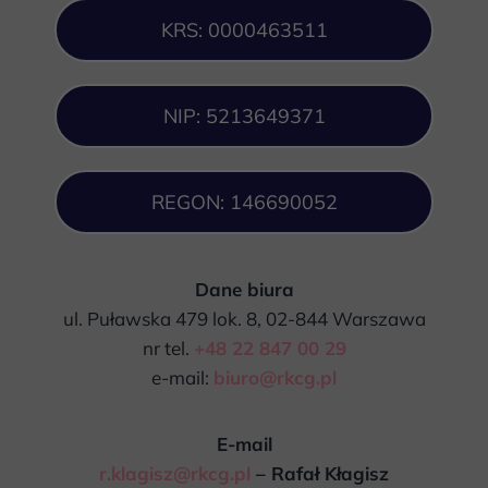
KRS: 0000463511
NIP: 5213649371
REGON: 146690052
Dane biura
ul. Puławska 479 lok. 8, 02-844 Warszawa
nr tel.
+48 22 847 00 29
e-mail:
biuro@rkcg.pl
E-mail
r.klagisz@rkcg.pl
– Rafał Kłagisz