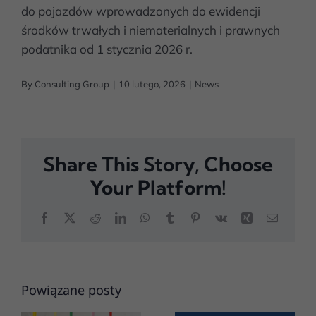
do pojazdów wprowadzonych do ewidencji
środków trwałych i niematerialnych i prawnych
podatnika od 1 stycznia 2026 r.
By
Consulting Group
|
10 lutego, 2026
|
News
Share This Story, Choose
Your Platform!
Facebook
X
Reddit
LinkedIn
WhatsApp
Tumblr
Pinterest
Vk
Xing
Email
Powiązane posty
KSeF –