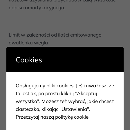
odpisu amortyzacyjnego.
Limit w zależności od ilości emitowanego
dwutlenku węgla
Od 2026 r. nastąpiła zmiana w tym zakresie –
Cookies
wysokość odpisu amortyzacyjnego, który wolno
zaliczyć do kosztów podatkowych, zależy od
ilości emitowanego przez auto dwutlenku węgla
Obsługujemy pliki cookies. Jeśli uważasz, że
(CO2).
to jest ok, po prostu kliknij "Akceptuj
Ważne! Limit dla samochodów elektrycznych
wszystko". Możesz też wybrać, jakie chcesz
pozostanie bez zmian.
ciasteczka, klikając "Ustawienia".
Przeczytaj naszą politykę cookie
Zmianie uległy limity dla aut innych niż