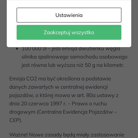
samochody elektryczne, i kształtują się
następująco:
Ustawienia
150 000 zł – jeśli emisja dwutlenku węgla
silnika spalinowego samochodu osobowego
Zaakceptuj wszystko
wynosi mniej niż 50 g na kilometr,
100 000 zł – jeśli emisja dwutlenku węgla
silnika spalinowego samochodu osobowego
jest równa lub wyższa niż 50 g na kilometr.
Emisja CO2 ma być określona a podstawie
danych zawartych w centralnej ewidencji
pojazdów, o której mowa w
art. 80a ustawy z
dnia 20 czerwca 1997 r. – Prawo o ruchu
drogowym
(Centralna Ewidencja Pojazdów –
CEP).
Ważne! Nowe zasady będą miały zastosowanie