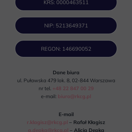
KRS: 0000463511
NIP: 5213649371
REGON: 146690052
Dane biura
ul. Puławska 479 lok. 8, 02-844 Warszawa
nr tel.
+48 22 847 00 29
e-mail:
biuro@rkcg.pl
E-mail
r.klagisz@rkcg.pl
– Rafał Kłagisz
a.depka@rkcg.pl
– Alicja Depka