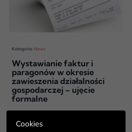
Kategoria:
News
Wystawianie faktur i
paragonów w okresie
zawieszenia działalności
gospodarczej – ujęcie
formalne
Cookies
Zobacz więcej